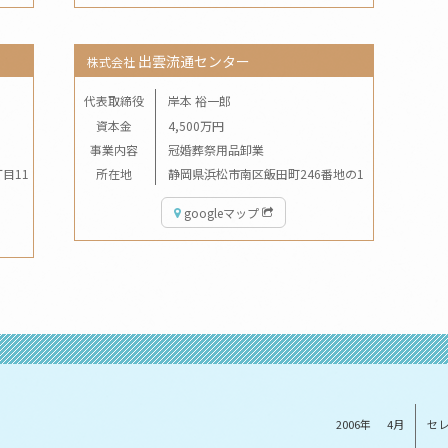
出雲流通センター
株式会社
代表取締役
岸本 裕一郎
資本金
4,500万円
事業内容
冠婚葬祭用品卸業
目11
所在地
静岡県浜松市南区飯田町246番地の1
googleマップ
2006年
4月
セ