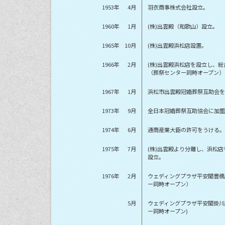
1953年
4月
羽衣商事株式会社設立。
1960年
1月
(株)出雲殿（和歌山）設立。
1965年
10月
(株)出雲殿浜松店設置。
1966年
2月
(株)出雲殿浜松店を設立し、
（葬祭センター同時オープン）
1967年
1月
浜松市出雲殿冠婚葬祭互助会を
1973年
9月
全日本冠婚葬祭互助協会に加盟
1974年
6月
通商産業大臣の許可をうける。
1975年
7月
(株)出雲殿より分離し、浜松店
設立。
1976年
2月
ウェディングプラザ平安閣豊橋
ー同時オープン）
5月
ウェディングプラザ平安閣掛川
ー同時オープン)