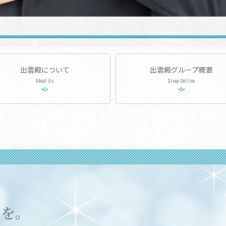
出雲殿について
出雲殿グループ概要
About Us
Group Outline
日を。