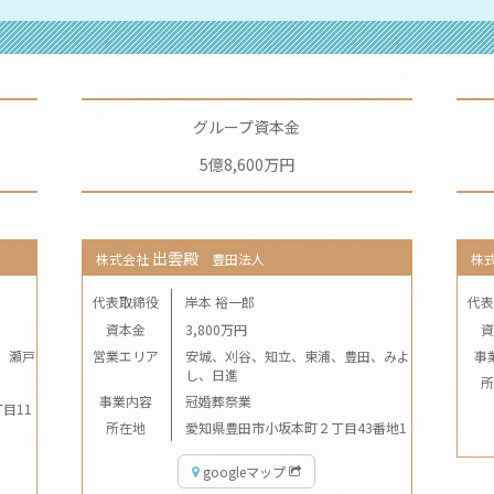
グループ資本金
5億8,600万円
出雲殿
株式会社
豊田法人
株
代表取締役
岸本 裕一郎
代表
資本金
3,800万円
資
、瀬戸
営業エリア
安城、刈谷、知立、東浦、豊田、みよ
事
し、日進
所
事業内容
冠婚葬祭業
目11
所在地
愛知県豊田市小坂本町２丁目43番地1
googleマップ