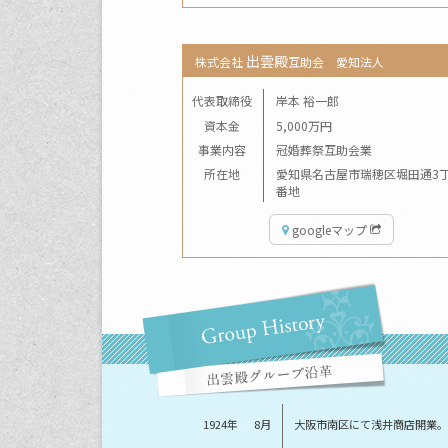
出雲殿
株式会社
互助会 愛知法人
代表取締役
岸本 裕一郎
資本金
5,000万円
事業内容
冠婚葬祭互助会業
所在地
愛知県名古屋市瑞穂区堀田通3丁
番地
googleマップ
1924年
8月
大阪市南区にて浅井商店開業。