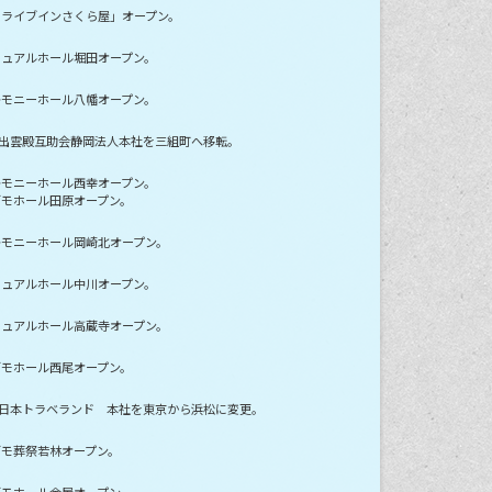
ドライブインさくら屋」オープン。
チュアルホール堀田オープン。
レモニーホール八幡オープン。
株)出雲殿互助会静岡法人本社を三組町へ移転。
レモニーホール西幸オープン。
ズモホール田原オープン。
レモニーホール岡崎北オープン。
チュアルホール中川オープン。
チュアルホール高蔵寺オープン。
ズモホール西尾オープン。
株)日本トラベランド 本社を東京から浜松に変更。
ズモ葬祭若林オープン。
ズモホール金屋オープン。