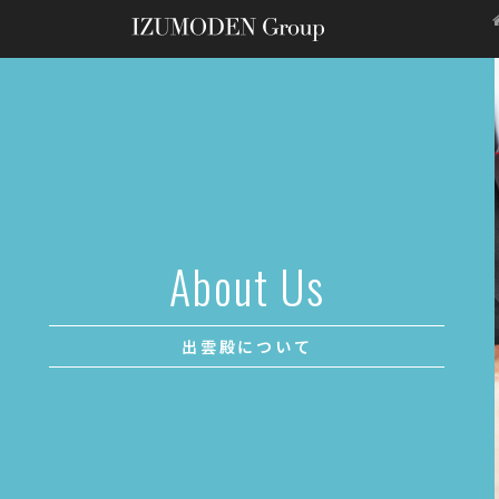
ブ
About Us
出雲殿について