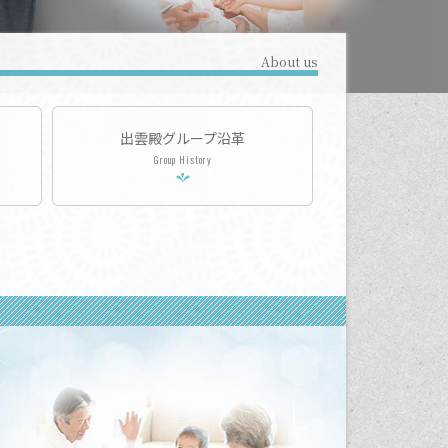
About us
出雲殿グループ沿革
Group History