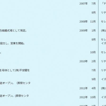
2007年
7月
「
8月
リ
2008年
11月
セ
総合結婚式場として発足。
2009年
1月
(
8月
セ
設立し、営業を開始。
イ
。
10月
セ
2010年
2月
リ
を母体として(株)平安閣を
7月
リ
9月
イ
店オープン。（葬祭センタ
2011年
4月
(
店オープン。(葬祭センタ
2012年
10月
イ
2013年
3月
イ