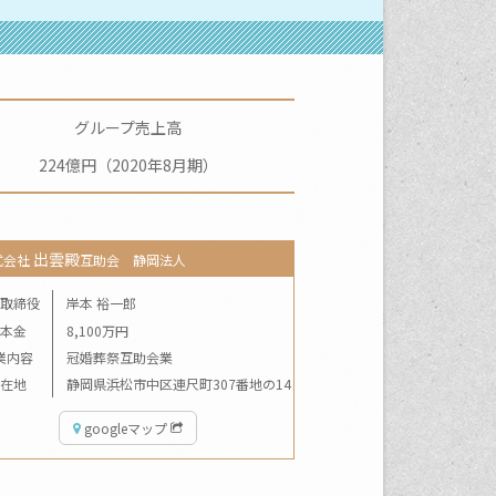
グループ売上高
224億円（2020年8月期）
出雲殿
式会社
互助会 静岡法人
取締役
岸本 裕一郎
本金
8,100万円
業内容
冠婚葬祭互助会業
在地
静岡県浜松市中区連尺町307番地の14
googleマップ