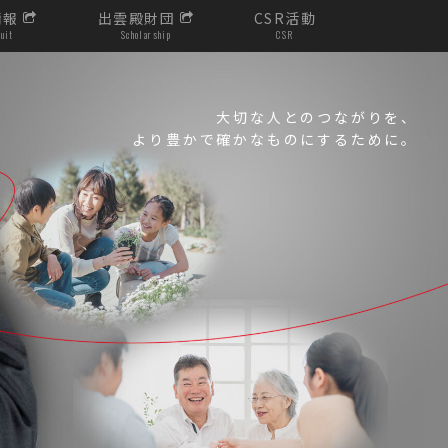
情報
出雲殿財団
CSR活動
uit
Scholarship
CSR
ンター
大切な人とのつながりを、
より豊かで確かなものにするために。