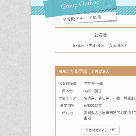
社員数
838名（男499名、女359名）
出雲殿
株式会社
名古屋法人
代表取締役
岸本 裕一郎
資本金
3,800万円
営業エリア
名古屋、春日井、小牧、尾張旭
事業内容
冠婚葬祭業
所在地
愛知県名古屋市瑞穂区堀田通3丁
番地
googleマップ