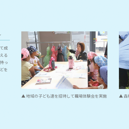
～
て成
える
持っ
どを
▲ 
▲ 地域の子ども達を招待して職場体験会を実施