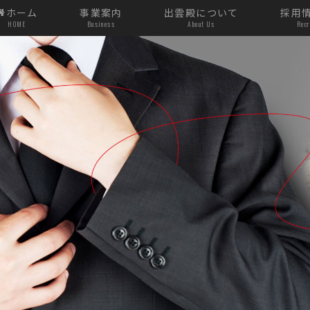
ホーム
事業案内
出雲殿について
採用
HOME
Business
About Us
Recr
ライダル事業
葬祭事業
互助会
出雲流通セ